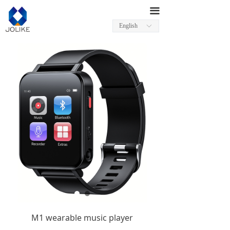
끀
English
ꀅ
M1 wearable music player