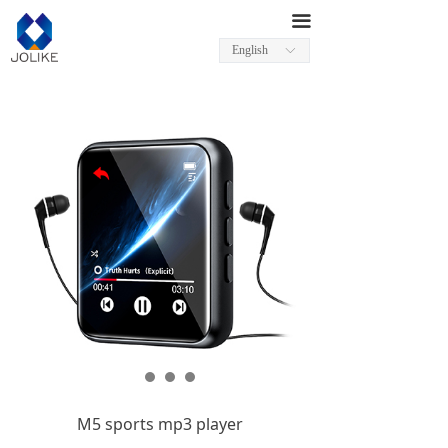
끀
English
ꀅ
M5 sports mp3 player